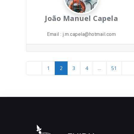
João Manuel Capela
Email
:
j.m.capela@hotmail.com
Newer posts
Old
1
2
3
4
…
51