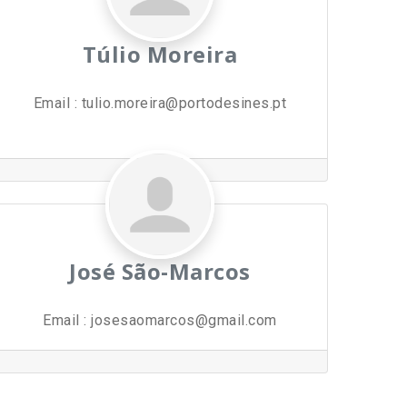
Túlio Moreira
Email
:
tulio.moreira@portodesines.pt
José São-Marcos
Email
:
josesaomarcos@gmail.com