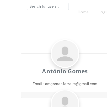
Search for users...
Search for users...
Home
Logi
António Gomes
Email
:
amgomesferreira@gmail.com